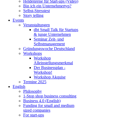
Heldenreise für Start-ups (Video)
Bin ich ein Unternehmertyp?
Selbst-Stresstest
Story telling
Events
Veranstaltungen
dbt Small Talk für Startups
& junge Unternehmen
Seminar Zeit- und
Selbstmanagement
Gründungswoche Deutschland
Workshops
Workshop
Alleinstellungsmerkmal
Der Businessplan -
Workshop!
Workshop Akquise
Termine 2025
English
Philosophy
1-Stop shop business consulting
Business 4.0 (English)
Funding for small and medium
sized companies
For start-ups