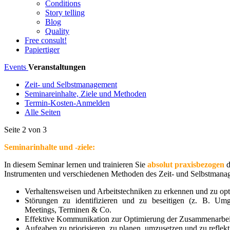
Conditions
Story telling
Blog
Quality
Free consult!
Papiertiger
Events
Veranstaltungen
Zeit- und Selbstmanagement
Seminareinhalte, Ziele und Methoden
Termin-Kosten-Anmelden
Alle Seiten
Seite 2 von 3
Seminarinhalte und -ziele:
In diesem Seminar lernen und trainieren Sie
absolut praxisbezogen
d
Instrumenten und verschiedenen Methoden des Zeit- und Selbstmanag
Verhaltensweisen und Arbeitstechniken zu erkennen und zu op
Störungen zu identifizieren und zu beseitigen (z. B. Umg
Meetings, Terminen & Co.
Effektive Kommunikation zur Optimierung der Zusammenarbei
Aufgaben zu priorisieren, zu planen, umzusetzen und zu reflekt