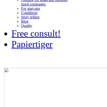
sized companies
For start-ups
Conditions
Story telling
Blog
Quality
Free consult!
Papiertiger