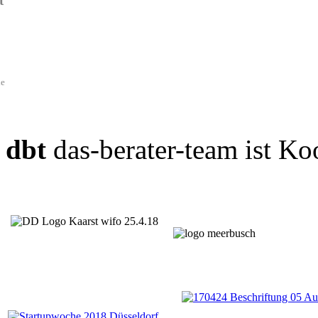
t
de
dbt
das-berater-team ist Ko