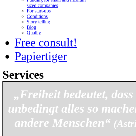
sized companies
For start-ups
Conditions
Story telling
Blog
Quality
Free consult!
Papiertiger
Services
„Freiheit bedeutet, das
unbedingt alles so mache
andere Menschen“
(Astr