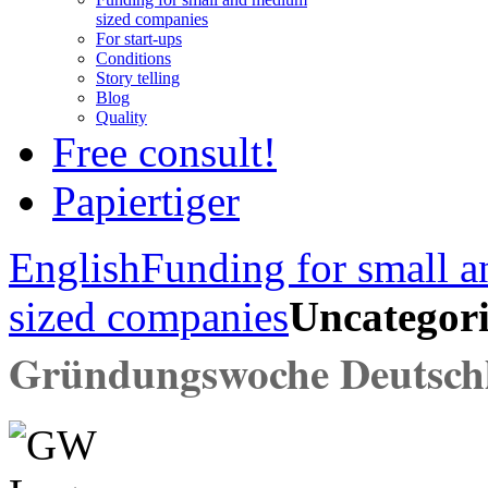
sized companies
For start-ups
Conditions
Story telling
Blog
Quality
Free consult!
Papiertiger
English
Funding for small 
sized companies
Uncategor
Gründungswoche Deutsch