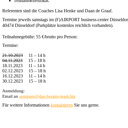
Teilnahmezertifikat.
Referenten sind die Coaches Lisa Henke und Daan de Graaf. 
Termine jeweils samstags im (F)AIRPORT business-center Düsseldorf
40474 Düsseldorf (Parkplätze kostenlos reichlich vorhanden). 
Teilnahmegebühr: 55 €/brutto pro Person:
Termine:
21.10.2023
11 – 14 h
04.11.2023
15 – 18 h
18.11.2023
11 – 14 h
02.12.2023
15 – 18 h
16.12.2023
11 – 14 h
30.12.2023
15 – 18 h
Anmeldung:
Email an 
seminare@das-berater-team.biz
Für weitere Informationen 
kontaktieren
 Sie uns gerne.