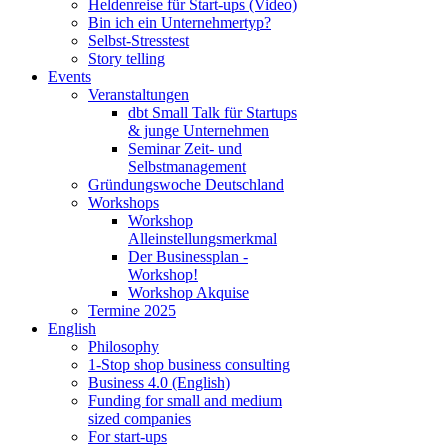
Heldenreise für Start-ups (Video)
Bin ich ein Unternehmertyp?
Selbst-Stresstest
Story telling
Events
Veranstaltungen
dbt Small Talk für Startups
& junge Unternehmen
Seminar Zeit- und
Selbstmanagement
Gründungswoche Deutschland
Workshops
Workshop
Alleinstellungsmerkmal
Der Businessplan -
Workshop!
Workshop Akquise
Termine 2025
English
Philosophy
1-Stop shop business consulting
Business 4.0 (English)
Funding for small and medium
sized companies
For start-ups