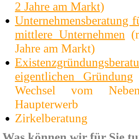
2 Jahre am Markt)
Unternehmensberatung fü
mittlere Unternehmen
(m
Jahre am Markt)
Existenzgründungsbera
eigentlichen Gründun
g
Wechsel vom Nebe
Haupterwerb
Zirkelberatung
Was können wir für Sie t