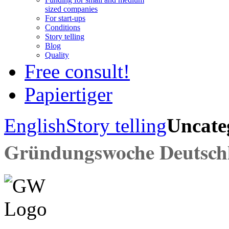
sized companies
For start-ups
Conditions
Story telling
Blog
Quality
Free consult!
Papiertiger
English
Story telling
Uncate
Gründungswoche Deutsch