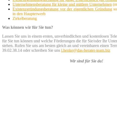
Unternehmensberatung für kleine und mittlere Unternehmen
(m
Existenzgründungsberatung vor der eigentlichen Gründun
g s
in den Haupterwerb
Zirkelberatung
Was können wir für Sie tun?
Lassen Sie uns in einem ersten, unverbindlichen und kostenlosen Tel
für Sie tun können und welche Förderungen die für Sie/oder Ihr Un
stehen.
Rufen Sie uns am besten gleich an und vereinbaren einen Ter
39.02.38.14 oder schreiben Sie uns
l.henke@das-berater-team.biz
Wir sind für Sie da!