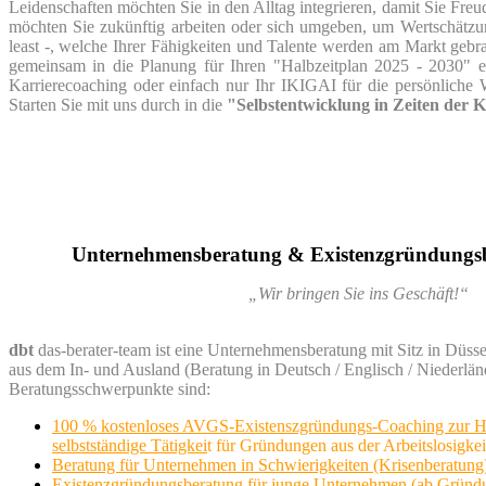
Leidenschaften möchten Sie in den Alltag integrieren, damit Sie Fr
möchten Sie zukünftig arbeiten oder sich umgeben, um Wertschätzung
least -, welche Ihrer Fähigkeiten und Talente werden am Markt gebr
gemeinsam in die Planung für Ihren "Halbzeitplan 2025 - 2030" e
Karrierecoaching oder einfach nur Ihr IKIGAI für die persönliche W
Starten Sie mit uns durch in die
"Selbstentwicklung in Zeiten der K
Unternehmensberatung & Existenzgründungsb
„Wir bringen Sie ins Geschäft!“
dbt
das-berater-team ist eine Unternehmensberatung mit Sitz in Düss
aus dem In- und Ausland (Beratung in Deutsch / Englisch / Niederlän
Beratungsschwerpunkte sind:
100 % kostenloses AVGS-Existenszgründungs-Coaching
zur H
selbstständige Tätigkei
t für Gründungen aus der Arbeitslosigkei
Beratung für Unternehmen in Schwierigkeiten (Krisenberatung
Existenzgründungsberatung für junge Unternehmen (ab Gründu