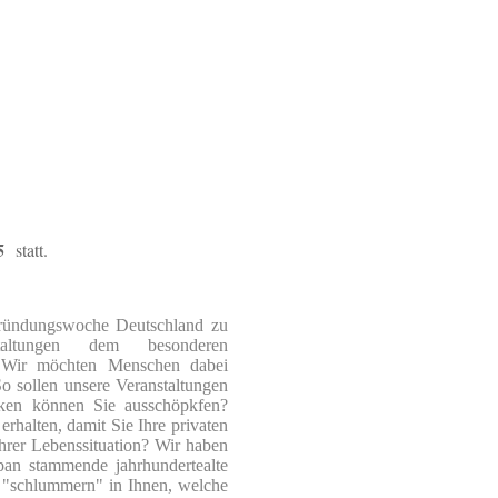
5
statt.
 Gründungswoche Deutschland zu
altungen dem besonderen
Wir möchten Menschen dabei
o sollen unsere Veranstaltungen
ken können Sie ausschöpkfen?
rhalten, damit Sie Ihre privaten
Ihrer Lebenssituation? Wir haben
n stammende jahrhundertealte
 "schlummern" in Ihnen, welche