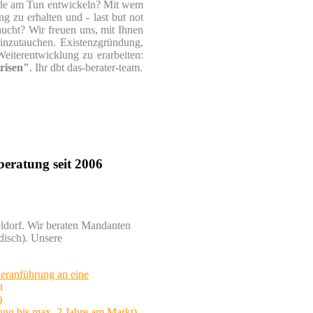
eude am Tun entwickeln? Mit wem
 zu erhalten und - last but not
aucht? Wir freuen uns, mit Ihnen
inzutauchen. Existenzgründung,
eiterentwicklung zu erarbeiten:
risen"
. Ihr dbt das-berater-team.
eratung seit 2006
eldorf. Wir beraten Mandanten
disch). Unsere
eranführung an eine
t
)
ng bis max. 2 Jahre am Markt)