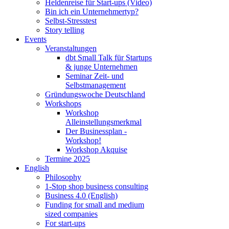
Heldenreise für Start-ups (Video)
Bin ich ein Unternehmertyp?
Selbst-Stresstest
Story telling
Events
Veranstaltungen
dbt Small Talk für Startups
& junge Unternehmen
Seminar Zeit- und
Selbstmanagement
Gründungswoche Deutschland
Workshops
Workshop
Alleinstellungsmerkmal
Der Businessplan -
Workshop!
Workshop Akquise
Termine 2025
English
Philosophy
1-Stop shop business consulting
Business 4.0 (English)
Funding for small and medium
sized companies
For start-ups