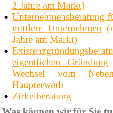
2 Jahre am Markt)
Unternehmensberatung fü
mittlere Unternehmen
(m
Jahre am Markt)
Existenzgründungsbera
eigentlichen Gründun
g
Wechsel vom Nebe
Haupterwerb
Zirkelberatung
Was können wir für Sie t