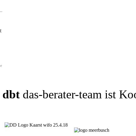
t
de
dbt
das-berater-team ist Ko