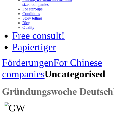
sized companies
For start-ups
Conditions
Story telling
Blog
Quality
Free consult!
Papiertiger
Förderungen
For Chinese
companies
Uncategorised
Gründungswoche Deutsc