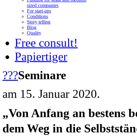
sized companies
For start-ups
Conditions
Story telling
Blog
Quality
Free consult!
Papiertiger
???
Seminare
am 15. Januar 2020.
„Von Anfang an bestens be
dem Weg in die Selbststän