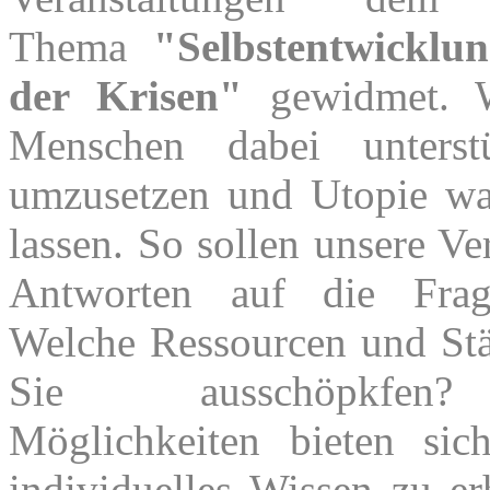
Thema
"Selbstentwicklu
der Krisen"
gewidmet. W
Menschen dabei unterstü
umzusetzen und Utopie w
lassen. So sollen unsere Ve
Antworten auf die Frag
Welche Ressourcen und St
Sie
ausschöpkfe
Möglichkeiten bieten si
individuelles Wissen zu er