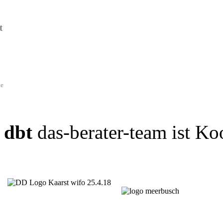
t
de
dbt
das-berater-team ist Ko