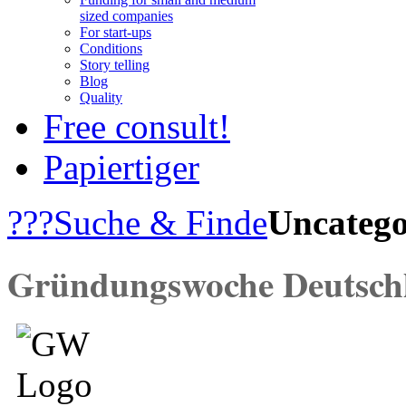
sized companies
For start-ups
Conditions
Story telling
Blog
Quality
Free consult!
Papiertiger
???
Suche & Finde
Uncatego
Gründungswoche Deutsc