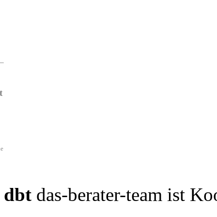
t
de
dbt
das-berater-team ist Ko