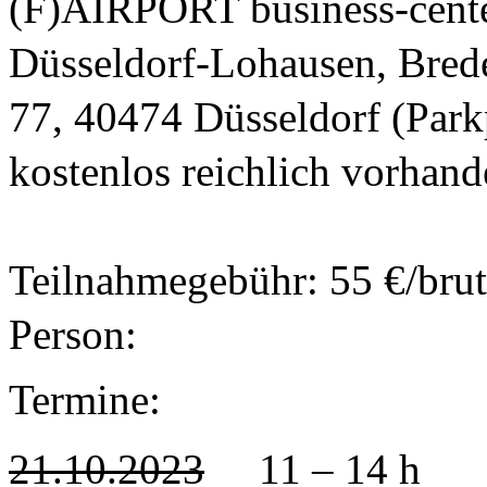
(F)AIRPORT business-cente
Düsseldorf-Lohausen, Bredel
77, 40474 Düsseldorf (Parkp
kostenlos reichlich vorhand
Teilnahmegebühr: 55 €/brutt
Person:
Termine:
21.10.2023
11 – 14 h