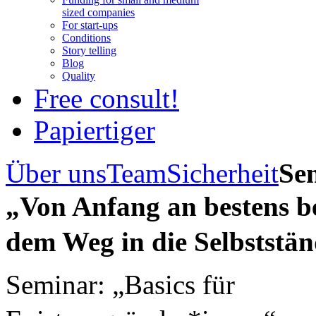
sized companies
For start-ups
Conditions
Story telling
Blog
Quality
Free consult!
Papiertiger
Über uns
Team
Sicherheit
Se
„Von Anfang an bestens be
dem Weg in die Selbststän
Seminar: „Basics für 