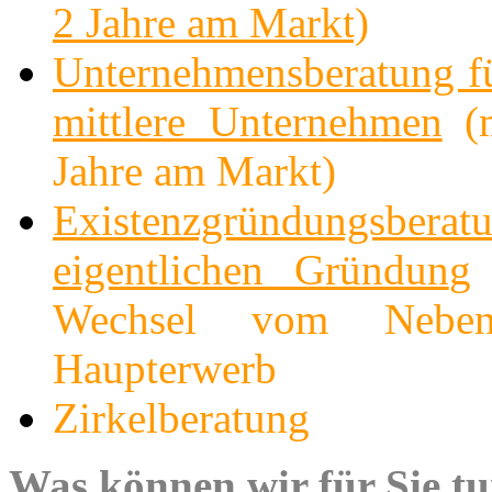
2 Jahre am Markt)
Unternehmensberatung fü
mittlere Unternehmen
(m
Jahre am Markt)
Existenzgründungsbera
eigentlichen Gründun
g
Wechsel vom Nebe
Haupterwerb
Zirkelberatung
Was können wir für Sie t