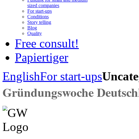
sized companies
For start-ups
Conditions
Story telling
Blog
Quality
Free consult!
Papiertiger
English
For start-ups
Uncate
Gründungswoche Deutsch