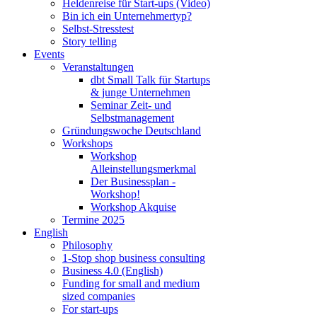
Heldenreise für Start-ups (Video)
Bin ich ein Unternehmertyp?
Selbst-Stresstest
Story telling
Events
Veranstaltungen
dbt Small Talk für Startups
& junge Unternehmen
Seminar Zeit- und
Selbstmanagement
Gründungswoche Deutschland
Workshops
Workshop
Alleinstellungsmerkmal
Der Businessplan -
Workshop!
Workshop Akquise
Termine 2025
English
Philosophy
1-Stop shop business consulting
Business 4.0 (English)
Funding for small and medium
sized companies
For start-ups