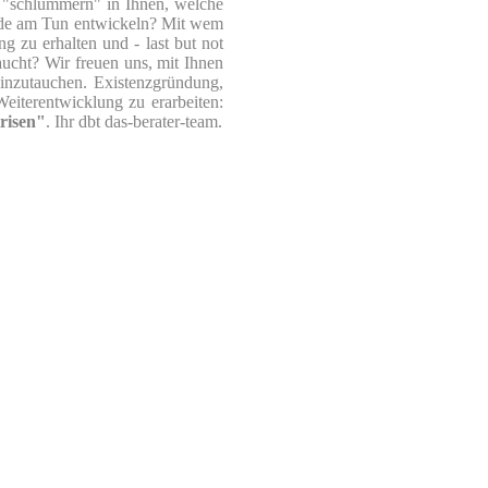
 "schlummern" in Ihnen, welche
eude am Tun entwickeln? Mit wem
 zu erhalten und - last but not
aucht? Wir freuen uns, mit Ihnen
inzutauchen. Existenzgründung,
eiterentwicklung zu erarbeiten:
risen"
. Ihr dbt das-berater-team.