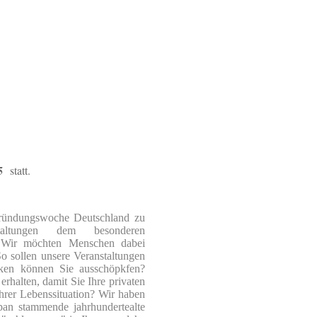
5
statt.
 Gründungswoche Deutschland zu
altungen dem besonderen
Wir möchten Menschen dabei
o sollen unsere Veranstaltungen
rken
können Sie
ausschöpkfen?
rhalten, damit Sie Ihre privaten
Ihrer Lebenssituation? Wir haben
n stammende jahrhundertealte